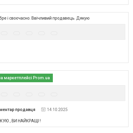
ре і своєчасно. Ввічливий продавець. Дякую
на маркетплейсі Prom.ua
ментар продавця
14.10.2025
КУЮ , ВИ НАЙКРАЩІ !