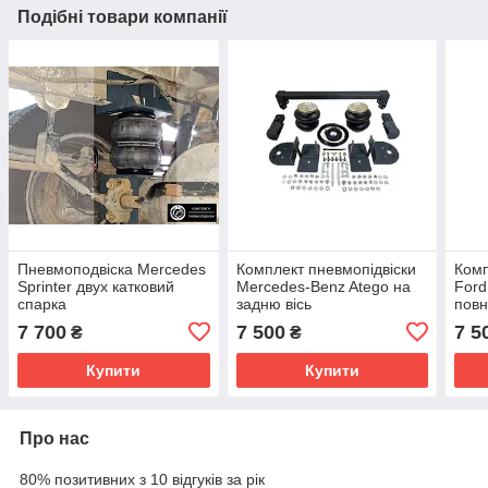
Подібні товари компанії
Пневмоподвіска Mercedes
Комплект пневмопідвіски
Комп
Sprinter двух катковий
Mercedes-Benz Atego на
Ford
спарка
задню вісь
повн
задн
7 700
7 500
7 5
₴
₴
Купити
Купити
Про нас
80% позитивних з 10 відгуків за рік