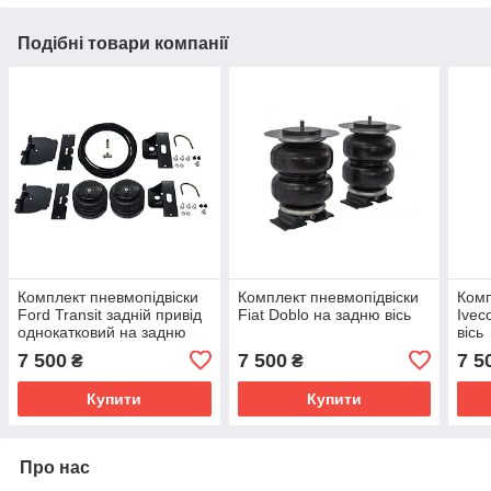
Подібні товари компанії
Комплект пневмопідвіски
Комплект пневмопідвіски
Комп
Ford Transit задній привід
Fiat Doblo на задню вісь
Ivec
однокатковий на задню
вісь
вісь
7 500
7 500
7 5
₴
₴
Купити
Купити
Про нас