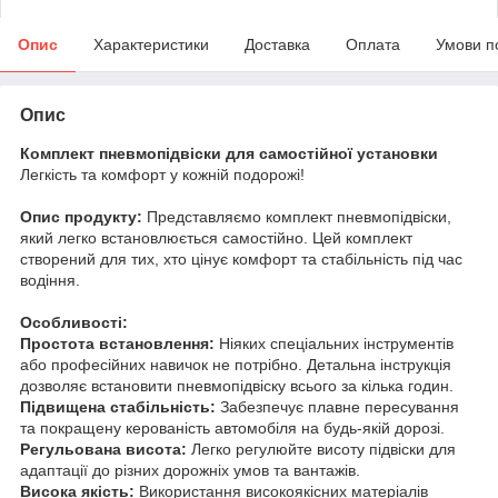
Опис
Характеристики
Доставка
Оплата
Умови п
Опис
Комплект пневмопідвіски для самостійної установки
Легкість та комфорт у кожній подорожі!
Опис продукту:
Представляємо комплект пневмопідвіски,
який легко встановлюється самостійно. Цей комплект
створений для тих, хто цінує комфорт та стабільність під час
водіння.
Особливості:
Простота встановлення:
Ніяких спеціальних інструментів
або професійних навичок не потрібно. Детальна інструкція
дозволяє встановити пневмопідвіску всього за кілька годин.
Підвищена стабільність:
Забезпечує плавне пересування
та покращену керованість автомобіля на будь-якій дорозі.
Регульована висота:
Легко регулюйте висоту підвіски для
адаптації до різних дорожніх умов та вантажів.
Висока якість:
Використання високоякісних матеріалів